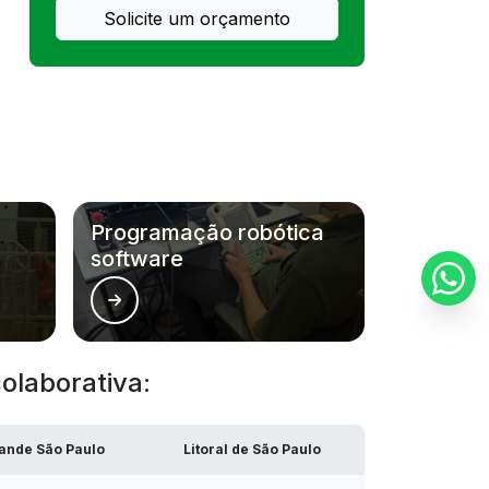
Solicite um orçamento
Robô colaborativo universal
Robô colaborativo fanuc
Robô colaborativo preço
Bancada de alumínio preço
Programação robótica
Montagem de robô colaborativo
software
Bancada de trabalho perfil de aluminio
Empresa de robótica colaborativa
olaborativa:
Adequação de maquinas nr12
ande São Paulo
Litoral de São Paulo
Adequação nr12