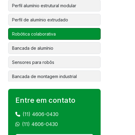
Perfil alumínio estrutural modular
Perfil de alumínio extrudado
Robótica colaborativa
Bancada de alumínio
Sensores para robôs
Bancada de montagem industrial
Robô fanuc preço
Entre em contato
Linha de montagem robotizada
(11) 4606-0430
Robótica industrial colaborativa
(11) 4606-0430
Instalação de robô colaborativo