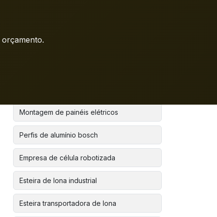
Robôs para manipulação
m orçamento.
Sistema de visão para robô industrial
Sistema de visão robótica
Bancada de perfil de alumínio
Montagem de painéis elétricos
Perfis de alumínio bosch
Empresa de célula robotizada
Esteira de lona industrial
Esteira transportadora de lona