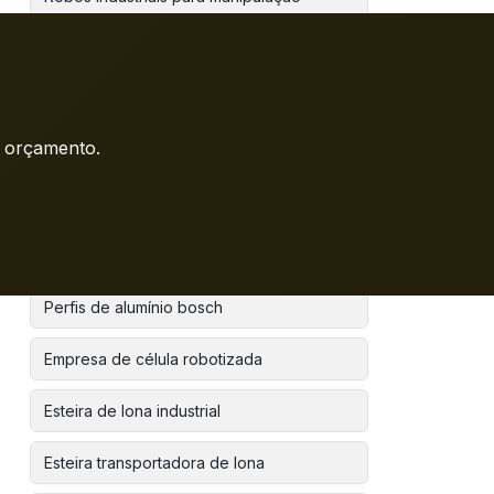
Robôs para manipulação
Sistema de visão para robô industrial
m orçamento.
Sistema de visão robótica
Bancada de perfil de alumínio
Montagem de painéis elétricos
Perfis de alumínio bosch
Empresa de célula robotizada
Esteira de lona industrial
Esteira transportadora de lona