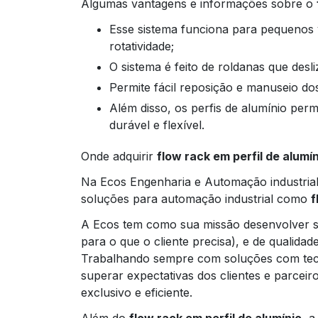
Algumas vantagens e informações sobre o
Esse sistema funciona para pequenos volumes de produtos que possuam grande
rotatividade;
O sistema é feito de roldanas que des
Permite fácil reposição e manuseio do
Além disso, os perfis de alumínio permitem montagens rápidas e versáteis, é um material
durável e flexível.
Onde adquirir
flow rack em perfil de alumí
Na Ecos Engenharia e Automação industria
soluções para automação industrial como
f
A Ecos tem como sua missão desenvolver so
para o que o cliente precisa), e de qualidad
Trabalhando sempre com soluções com tecn
superar expectativas dos clientes e parcei
exclusivo e eficiente.