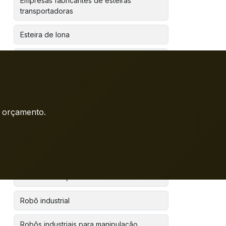
Empresas fabricantes de esteiras
transportadoras
Esteira de lona
Esteira industrial
Fabricante de esteira de lona industrial
Flow rack em perfil de alumínio
m orçamento.
Máquinas de gravação a laser fabricantes
Perfil de alumínio estrutural
Robô automação industrial
Robô industrial
Robôs industriais para manipulação