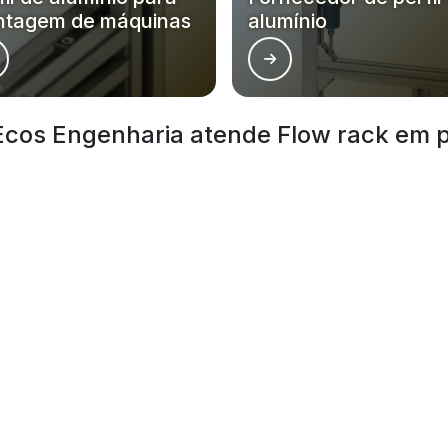
tagem de máquinas
alumínio
cos Engenharia atende Flow rack em pe
Zona Oeste
Zona Sul
Zona Leste
Gr
Bom Retiro
Brás
Camb
Glicério
Liberdade
Luz
Santa Efigênia
Sé
Vila 
 Sua reprodução, parcial ou total, mesmo citando nossos links, é proibida s
e direitos autorais
.