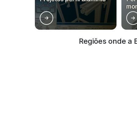
mon
Regiões onde a E
Região Central
Zona Norte
Aclimação
Bela Vista
Consolação
Higienópolis
República
Santa Cecília
O conteúdo do texto desta página é de direito reservado.
autoral – artigo 184 do Código Penal –
Lei 9610/98 - Lei d