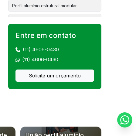
Perfil alumínio estrutural modular
Perfil de alumínio extrudado
Entre em contato
Robótica colaborativa
Bancada de alumínio
(11) 4606-0430
(11) 4606-0430
Sensores para robôs
Solicite um orçamento
Bancada de montagem industrial
Robô fanuc preço
Linha de montagem robotizada
Robótica industrial colaborativa
Instalação de robô colaborativo
 de
União perfil alumínio