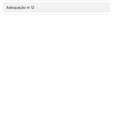
Adequação nr 12
Análise de risco nr 12
Aparelho de estanqueidade
Assistência técnica automação
Automação de fábricas
Automação de linhas
Automação de máquinas
Automação de máquinas industriais
Automação para a indústria de alimentos