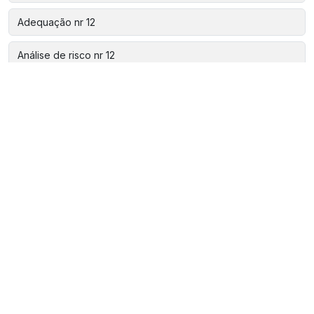
Adequação nr 12
Análise de risco nr 12
Aparelho de estanqueidade
Assistência técnica automação
Automação de fábricas
Automação de linhas
Automação de máquinas
Automação de máquinas industriais
Automação para a indústria de alimentos